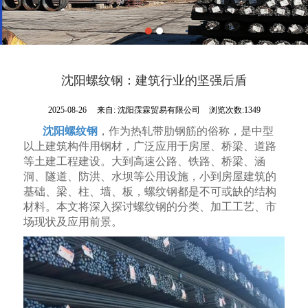
沈阳螺纹钢：建筑行业的坚强后盾
2025-08-26
来自:
沈阳霂霖贸易有限公司
浏览次数:1349
沈阳螺纹钢
，作为热轧带肋
钢筋
的俗称，是中型
以上建筑构件用
钢材
，广泛应用于房屋、桥梁、道路
等土建工程建设。大到高速公路、铁路、桥梁、涵
洞、隧道、防洪、水坝等公用设施，小到房屋建筑的
基础、梁、柱、墙、板，
螺纹钢
都是不可或缺的结构
材料。本文将深入探讨螺纹钢的分类、加工工艺、市
场现状及应用前景。