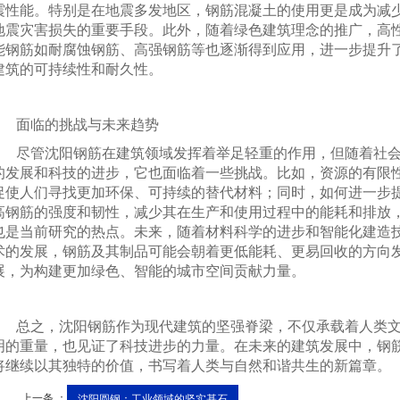
震性能。特别是在地震多发地区，钢筋混凝土的使用更是成为减
地震灾害损失的重要手段。此外，随着绿色建筑理念的推广，高
能钢筋如耐腐蚀钢筋、高强钢筋等也逐渐得到应用，进一步提升
建筑的可持续性和耐久性。
面临的挑战与未来趋势
尽管沈阳钢筋在建筑领域发挥着举足轻重的作用，但随着社
的发展和科技的进步，它也面临着一些挑战。比如，资源的有限
促使人们寻找更加环保、可持续的替代材料；同时，如何进一步
高钢筋的强度和韧性，减少其在生产和使用过程中的能耗和排放
也是当前研究的热点。未来，随着材料科学的进步和智能化建造
术的发展，钢筋及其制品可能会朝着更低能耗、更易回收的方向
展，为构建更加绿色、智能的城市空间贡献力量。
总之，沈阳钢筋作为现代建筑的坚强脊梁，不仅承载着人类
明的重量，也见证了科技进步的力量。在未来的建筑发展中，钢
将继续以其独特的价值，书写着人类与自然和谐共生的新篇章。
上一条 ：
沈阳圆钢：工业领域的坚实基石