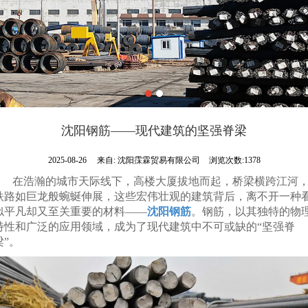
沈阳钢筋——现代建筑的坚强脊梁
2025-08-26
来自:
沈阳霂霖贸易有限公司
浏览次数:1378
在浩瀚的城市天际线下，高楼大厦拔地而起，桥梁横跨江河
铁路如巨龙般蜿蜒伸展，这些宏伟壮观的建筑背后，离不开一种
似平凡却又至关重要的材料——
沈阳钢筋
。钢筋，以其独特的物
特性和广泛的应用领域，成为了现代建筑中不可或缺的“坚强脊
梁”。