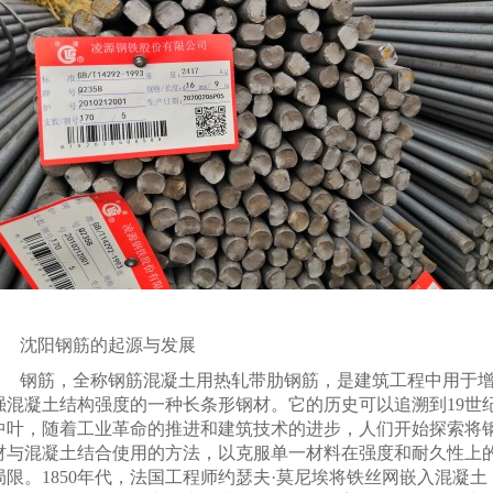
沈阳钢筋的起源与发展
钢筋，全称钢筋混凝土用热轧带肋钢筋，是建筑工程中用于
强混凝土结构强度的一种长条形钢材。它的历史可以追溯到19世
中叶，随着工业革命的推进和建筑技术的进步，人们开始探索将
材与混凝土结合使用的方法，以克服单一材料在强度和耐久性上
局限。1850年代，法国工程师约瑟夫·莫尼埃将铁丝网嵌入混凝土