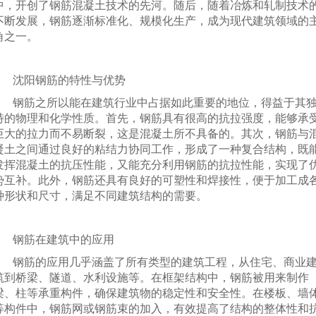
中，开创了钢筋混凝土技术的先河。随后，随着冶炼和轧制技术
不断发展，钢筋逐渐标准化、规模化生产，成为现代建筑领域的
角之一。
沈阳钢筋的特性与优势
钢筋之所以能在建筑行业中占据如此重要的地位，得益于其
特的物理和化学性质。首先，钢筋具有很高的抗拉强度，能够承
巨大的拉力而不易断裂，这是混凝土所不具备的。其次，钢筋与
凝土之间通过良好的粘结力协同工作，形成了一种复合结构，既
发挥混凝土的抗压性能，又能充分利用钢筋的抗拉性能，实现了
势互补。此外，钢筋还具有良好的可塑性和焊接性，便于加工成
种形状和尺寸，满足不同建筑结构的需要。
钢筋在建筑中的应用
钢筋的应用几乎涵盖了所有类型的建筑工程，从住宅、商业
筑到桥梁、隧道、水利设施等。在框架结构中，钢筋被用来制作
梁、柱等承重构件，确保建筑物的稳定性和安全性。在楼板、墙
等构件中，钢筋网或钢筋束的加入，有效提高了结构的整体性和