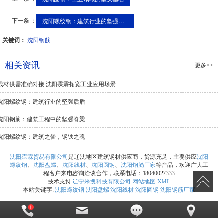
下一条 ：
沈阳螺纹钢：建筑行业的坚强后盾
关键词：
沈阳钢筋
相关资讯
更多>>
线材供需准确对接 沈阳霂霖拓宽工业应用场景
沈阳螺纹钢：建筑行业的坚强后盾
沈阳钢筋：建筑工程中的坚强脊梁
沈阳螺纹钢：建筑之骨，钢铁之魂
沈阳霂霖贸易有限公司
是辽沈地区建筑钢材供应商，货源充足，主要供应
沈阳
螺纹钢
、
沈阳盘螺
、
沈阳线材
、
沈阳圆钢
、
沈阳钢筋厂家
等产品，欢迎广大工
程客户来电咨询洽谈合作，联系电话：18040027333
技术支持:
辽宁米搜科技有限公司
网站地图
XML
本站关键字:
沈阳螺纹钢
沈阳盘螺
沈阳线材
沈阳圆钢
沈阳钢筋厂家